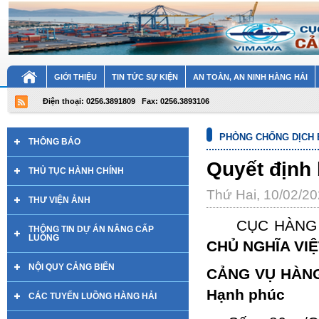
GIỚI THIỆU
TIN TỨC SỰ KIỆN
AN TOÀN, AN NINH HÀNG HẢI
Điện thoại: 0256.3891809
Fax: 0256.3893106
PHÒNG CHỐNG DỊCH 
THÔNG BÁO
Quyết định
THỦ TỤC HÀNH CHÍNH
Thứ Hai, 10/02/2
THƯ VIỆN ẢNH
CỤC HÀ
THÔNG TIN DỰ ÁN NÂNG CẤP
LUỒNG
CHỦ NGHĨA VI
NỘI QUY CẢNG BIỂN
CẢNG VỤ HÀN
Hạnh phúc
CÁC TUYẾN LUỒNG HÀNG HẢI