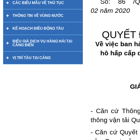
Số: 86
CÁC BIỂU MẪU VỀ THỦ TỤC
02 năm 2020
THÔNG TIN VỀ VÙNG NƯỚC
KẾ HOẠCH ĐIỀU ĐỘNG TÀU
QUYẾT 
BIỂU GIÁ DỊCH VỤ HÀNG HẢI TẠI
Về việc ban h
CẢNG BIỂN
hô hấp cấp 
VỊ TRÍ TÀU TẠI CẢNG
GI
- Căn cứ Thông
thông vận tải Q
- Căn cứ Quyết