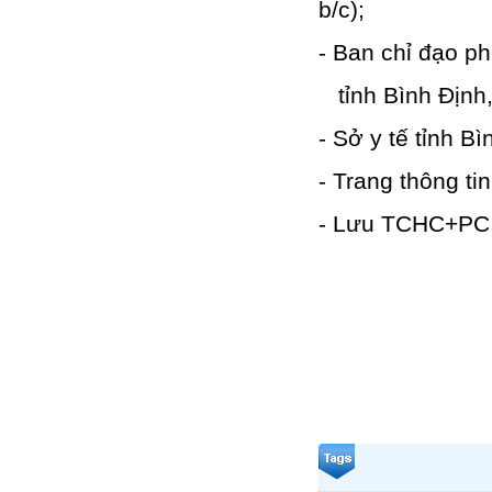
b
- Ban chỉ đạo p
tỉnh Bình Định,
- Sở y tế tỉnh B
- Trang th
- Lưu TCHC+PC