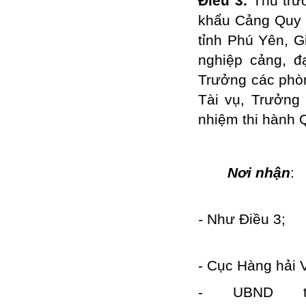
Điều 3.
Thủ trư
khẩu Cảng Quy 
tỉnh Phú Yên, G
nghiệp cảng, đ
Trưởng các phò
Tài vụ, Trưởng 
nhiệm thi hành Q
Nơi nhận
-
Nh
Đã
- Cục Hàng hải V
- UBND t