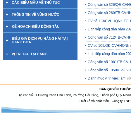
CÁC BIỂU MẪU VỀ THỦ TỤC
Công văn số 326/QĐ-CV
Công văn số 260/TB-CV
THÔNG TIN VỀ VÙNG NƯỚC
CV số 113/CVHHQNh-TC
KẾ HOẠCH ĐIỀU ĐỘNG TÀU
Lịch tiếp công dân năm 20
Công văn số 712/TB-CV
BIỂU GIÁ DỊCH VỤ HÀNG HẢI TẠI
CẢNG BIỂN
CV số 109/QĐ-CVHHQNh
Lịch tiếp công dân năm 20
VỊ TRÍ TÀU TẠI CẢNG
Công văn số 1081/TB-C
Công văn số 1050/CV-C
Danh mục vị trí việc làm
(0
BẢN QUYỀN THUỘC
Địa chỉ: Số 01 Đường Phan Chu Trinh, Phường Hải Cảng, Thành phố Quy Nhơn, 
Thiết kế và phát triển - Công ty TNH