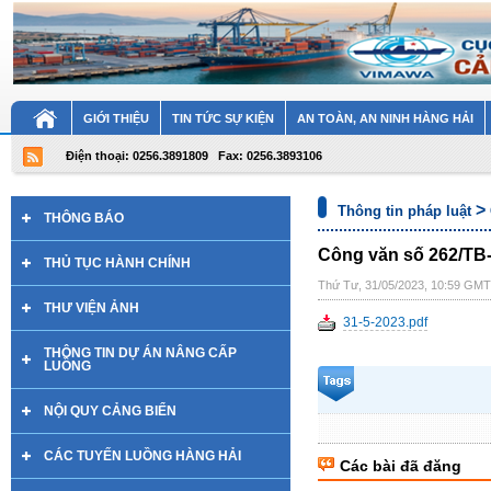
GIỚI THIỆU
TIN TỨC SỰ KIỆN
AN TOÀN, AN NINH HÀNG HẢI
Điện thoại: 0256.3891809
Fax: 0256.3893106
>
Thông tin pháp luật
THÔNG BÁO
Công văn số 262/T
THỦ TỤC HÀNH CHÍNH
Thứ Tư, 31/05/2023, 10:59 GM
THƯ VIỆN ẢNH
31-5-2023.pdf
THÔNG TIN DỰ ÁN NÂNG CẤP
LUỒNG
NỘI QUY CẢNG BIỂN
CÁC TUYẾN LUỒNG HÀNG HẢI
Các bài đã đăng