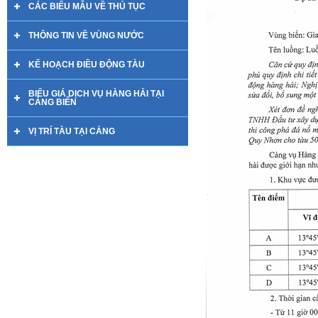
CÁC BIỂU MẪU VỀ THỦ TỤC
THÔNG TIN VỀ VÙNG NƯỚC
KẾ HOẠCH ĐIỀU ĐỘNG TÀU
BIỂU GIÁ DỊCH VỤ HÀNG HẢI TẠI
CẢNG BIỂN
VỊ TRÍ TÀU TẠI CẢNG