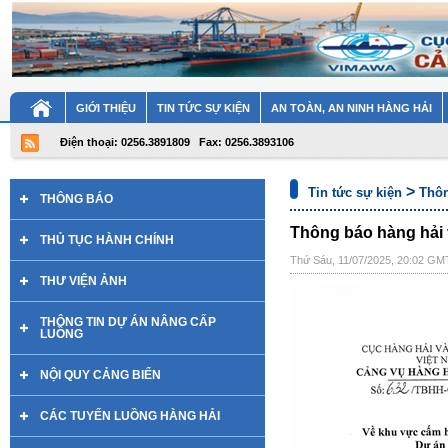
GIỚI THIỆU
TIN TỨC SỰ KIỆN
AN TOÀN, AN NINH HÀNG HẢI
Điện thoại: 0256.3891809
Fax: 0256.3893106
>
Tin tức sự kiện
Thôn
THÔNG BÁO
Thông báo hàng hải 
THỦ TỤC HÀNH CHÍNH
Thứ Sáu, 11/07/2025, 20:02 GM
THƯ VIỆN ẢNH
THÔNG TIN DỰ ÁN NÂNG CẤP
LUỒNG
NỘI QUY CẢNG BIỂN
CÁC TUYẾN LUỒNG HÀNG HẢI