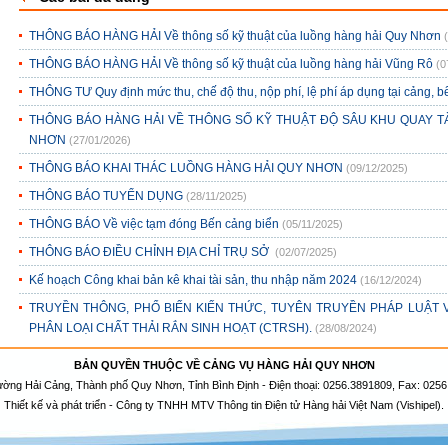
THÔNG BÁO HÀNG HẢI Về thông số kỹ thuật của luồng hàng hải Quy Nhơn
THÔNG BÁO HÀNG HẢI Về thông số kỹ thuật của luồng hàng hải Vũng Rô
(0
THÔNG TƯ Quy định mức thu, chế độ thu, nộp phí, lệ phí áp dụng tại cảng, bế
THÔNG BÁO HÀNG HẢI VỀ THÔNG SỐ KỸ THUẬT ĐỘ SÂU KHU QUAY 
NHƠN
(27/01/2026)
THÔNG BÁO KHAI THÁC LUỒNG HÀNG HẢI QUY NHƠN
(09/12/2025)
THÔNG BÁO TUYỂN DỤNG
(28/11/2025)
THÔNG BÁO Về việc tạm đóng Bến cảng biển
(05/11/2025)
THÔNG BÁO ĐIỀU CHỈNH ĐỊA CHỈ TRỤ SỞ
(02/07/2025)
Kế hoạch Công khai bản kê khai tài sản, thu nhập năm 2024
(16/12/2024)
TRUYỀN THÔNG, PHỔ BIẾN KIẾN THỨC, TUYÊN TRUYỀN PHÁP LUẬT
PHÂN LOẠI CHẤT THẢI RẮN SINH HOẠT (CTRSH).
(28/08/2024)
BẢN QUYỀN THUỘC VỀ CẢNG VỤ HÀNG HẢI QUY NHƠN
ường Hải Cảng, Thành phố Quy Nhơn, Tỉnh Bình Định - Điện thoại: 0256.3891809, Fax: 0256
Thiết kế và phát triển - Công ty TNHH MTV Thông tin Điện tử Hàng hải Việt Nam (Vishipel).