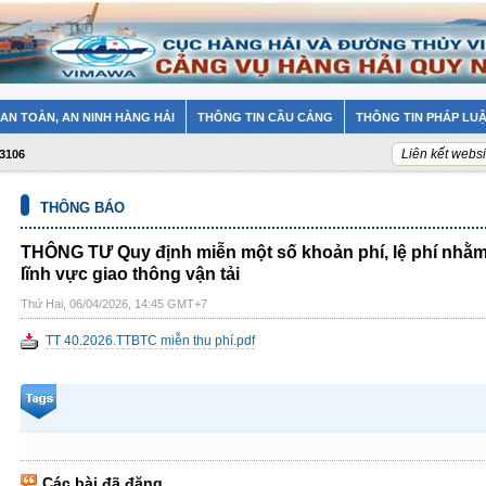
AN TOÀN, AN NINH HÀNG HẢI
THÔNG TIN CẦU CẢNG
THÔNG TIN PHÁP LU
Liên kết websi
93106
THÔNG BÁO
THÔNG TƯ Quy định miễn một số khoản phí, lệ phí nhằm 
lĩnh vực giao thông vận tải
Thứ Hai, 06/04/2026, 14:45 GMT+7
TT 40.2026.TTBTC miễn thu phí.pdf
Các bài đã đăng