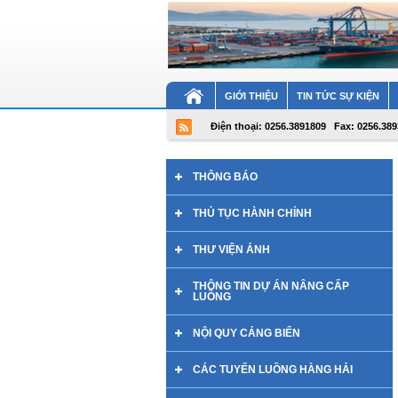
GIỚI THIỆU
TIN TỨC SỰ KIỆN
Điện thoại: 0256.3891809
Fax: 0256.38
THÔNG BÁO
THỦ TỤC HÀNH CHÍNH
THƯ VIỆN ẢNH
THÔNG TIN DỰ ÁN NÂNG CẤP
LUỒNG
NỘI QUY CẢNG BIỂN
CÁC TUYẾN LUỒNG HÀNG HẢI