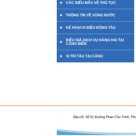
CÁC BIỂU MẪU VỀ THỦ TỤC
THÔNG TIN VỀ VÙNG NƯỚC
KẾ HOẠCH ĐIỀU ĐỘNG TÀU
BIỂU GIÁ DỊCH VỤ HÀNG HẢI TẠI
CẢNG BIỂN
VỊ TRÍ TÀU TẠI CẢNG
Địa chỉ: Số 01 Đường Phan Chu Trinh, Ph