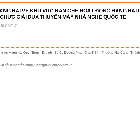
ÀNG HẢI VỀ KHU VỰC HẠN CHẾ HOẠT ĐỘNG HÀNG HẢI 
 CHỨC GIẢI ĐUA THUYỀN MÁY NHÀ NGHỀ QUỐC TẾ
6:16 GMT+7
ng vụ Hàng hải Quy Nhơn - Địa chỉ: Số 01 Đường Phan Chu Trinh, Phường Hải Cảng, Thành
 lại nội dung trên cangvuhanghaiquynhon.gov.vn