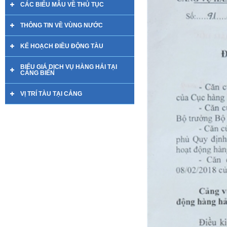
CÁC BIỂU MẪU VỀ THỦ TỤC
THÔNG TIN VỀ VÙNG NƯỚC
KẾ HOẠCH ĐIỀU ĐỘNG TÀU
BIỂU GIÁ DỊCH VỤ HÀNG HẢI TẠI
CẢNG BIỂN
VỊ TRÍ TÀU TẠI CẢNG