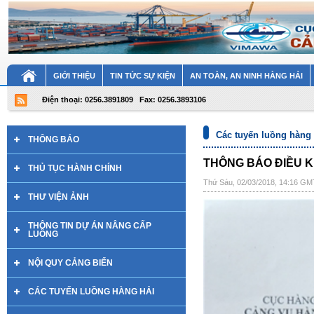
GIỚI THIỆU
TIN TỨC SỰ KIỆN
AN TOÀN, AN NINH HÀNG HẢI
Điện thoại: 0256.3891809
Fax: 0256.3893106
Các tuyến luồng hàng 
THÔNG BÁO
THÔNG BÁO ĐIỀU K
THỦ TỤC HÀNH CHÍNH
Thứ Sáu, 02/03/2018, 14:16 G
THƯ VIỆN ẢNH
THÔNG TIN DỰ ÁN NÂNG CẤP
LUỒNG
NỘI QUY CẢNG BIỂN
CÁC TUYẾN LUỒNG HÀNG HẢI