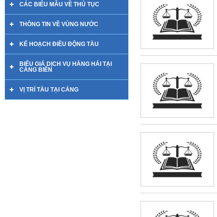
CÁC BIỂU MẪU VỀ THỦ TỤC
THÔNG TIN VỀ VÙNG NƯỚC
KẾ HOẠCH ĐIỀU ĐỘNG TÀU
BIỂU GIÁ DỊCH VỤ HÀNG HẢI TẠI
CẢNG BIỂN
VỊ TRÍ TÀU TẠI CẢNG