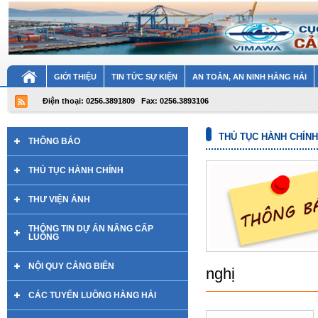
GIỚI THIỆU
TIN TỨC SỰ KIỆN
AN TOÀN, AN NINH HÀNG HẢI
Điện thoại: 0256.3891809
Fax: 0256.3893106
THỦ TỤC HÀNH CHÍNH
THÔNG BÁO
THỦ TỤC HÀNH CHÍNH
THƯ VIỆN ẢNH
THÔNG TIN DỰ ÁN NÂNG CẤP
LUỒNG
NỘI QUY CẢNG BIỂN
nghị
CÁC TUYẾN LUỒNG HÀNG HẢI