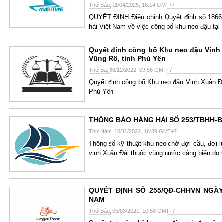
Thứ Sáu, 11/04/2025, 16:14 GMT+7
QUYẾT ĐỊNH Điều chỉnh Quyết định số 186
hải Việt Nam về việc công bố khu neo đậu tạ
Quyết định công bố Khu neo đậu Vịnh
Vũng Rô, tỉnh Phú Yên
Thứ Ba, 06/12/2022, 09:56 GMT+7
Quyết định công bố Khu neo đậu Vịnh Xuân Đ
Phú Yên
THÔNG BÁO HÀNG HẢI SỐ 253/TBHH-B
Thứ Năm, 10/11/2022, 16:39 GMT+7
Thông số kỹ thuật khu neo chờ đợi cầu, đợi lu
vịnh Xuân Đài thuộc vùng nước cảng biển do
QUYẾT ĐỊNH SỐ 255/QĐ-CHHVN NGÀY
NAM
Thứ Sáu, 05/03/2021, 10:58 GMT+7