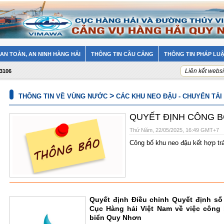
AN TOÀN, AN NINH HÀNG HẢI
THÔNG TIN CẦU CẢNG
THÔNG TIN PHÁP LU
Liên kết websi
93106
>
THÔNG TIN VỀ VÙNG NƯỚC
CÁC KHU NEO ĐẬU - CHUYỂN TẢI
QUYẾT ĐỊNH CÔNG B
Thứ Năm, 22/05/2025, 16:49 GMT+7
Công bố khu neo đậu kết hợp tr
Quyết định Điều chỉnh Quyết định số
Cục Hàng hải Việt Nam về việc công
biển Quy Nhơn