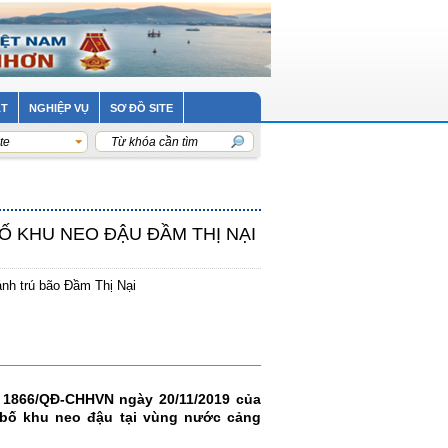
ẬT
NGHIỆP VỤ
SƠ ĐỒ SITE
te
Ố KHU NEO ĐẬU ĐẦM THỊ NẠI
ánh trú bão Đầm Thị Nại
 1866/QĐ-CHHVN ngày 20/11/2019 của
 bố khu neo đậu tại vùng nước cảng