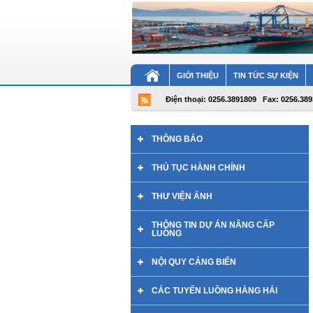
GIỚI THIỆU
TIN TỨC SỰ KIỆN
Điện thoại: 0256.3891809
Fax: 0256.38
THÔNG BÁO
THỦ TỤC HÀNH CHÍNH
THƯ VIỆN ẢNH
THÔNG TIN DỰ ÁN NÂNG CẤP
LUỒNG
NỘI QUY CẢNG BIỂN
CÁC TUYẾN LUỒNG HÀNG HẢI