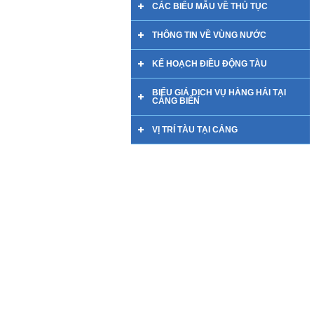
CÁC BIỂU MẪU VỀ THỦ TỤC
THÔNG TIN VỀ VÙNG NƯỚC
KẾ HOẠCH ĐIỀU ĐỘNG TÀU
BIỂU GIÁ DỊCH VỤ HÀNG HẢI TẠI
CẢNG BIỂN
VỊ TRÍ TÀU TẠI CẢNG