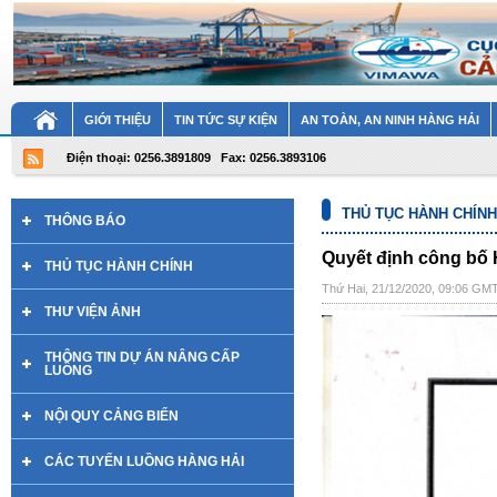
GIỚI THIỆU
TIN TỨC SỰ KIỆN
AN TOÀN, AN NINH HÀNG HẢI
Điện thoại: 0256.3891809
Fax: 0256.3893106
THỦ TỤC HÀNH CHÍNH
THÔNG BÁO
Quyết định công bố 
THỦ TỤC HÀNH CHÍNH
Thứ Hai, 21/12/2020, 09:06 GM
THƯ VIỆN ẢNH
THÔNG TIN DỰ ÁN NÂNG CẤP
LUỒNG
NỘI QUY CẢNG BIỂN
CÁC TUYẾN LUỒNG HÀNG HẢI