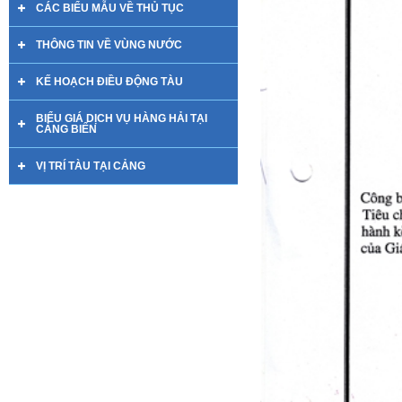
CÁC BIỂU MẪU VỀ THỦ TỤC
THÔNG TIN VỀ VÙNG NƯỚC
KẾ HOẠCH ĐIỀU ĐỘNG TÀU
BIỂU GIÁ DỊCH VỤ HÀNG HẢI TẠI
CẢNG BIỂN
VỊ TRÍ TÀU TẠI CẢNG