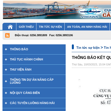
GIỚI THIỆU
TIN TỨC SỰ KIỆN
AN TOÀN, AN NINH HÀNG HẢI
Điện thoại: 0256.3891809
Fax: 0256.3893106
>
Tin tức sự kiện
Tin 
THÔNG BÁO
THÔNG BÁO KẾT Q
THỦ TỤC HÀNH CHÍNH
Thứ Sáu, 10/03/2023, 15:04 G
THƯ VIỆN ẢNH
THÔNG TIN DỰ ÁN NÂNG CẤP
LUỒNG
NỘI QUY CẢNG BIỂN
CÁC TUYẾN LUỒNG HÀNG HẢI