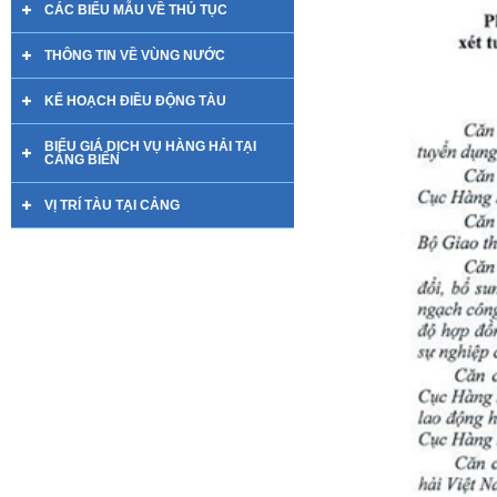
CÁC BIỂU MẪU VỀ THỦ TỤC
THÔNG TIN VỀ VÙNG NƯỚC
KẾ HOẠCH ĐIỀU ĐỘNG TÀU
BIỂU GIÁ DỊCH VỤ HÀNG HẢI TẠI
CẢNG BIỂN
VỊ TRÍ TÀU TẠI CẢNG